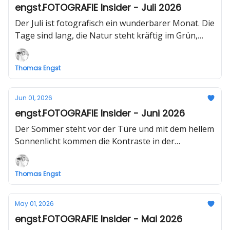
engst.FOTOGRAFIE Insider - Juli 2026
Der Juli ist fotografisch ein wunderbarer Monat. Die
Tage sind lang, die Natur steht kräftig im Grün,
Wiesen blühen, Städte wirken lebendig und die
Abende schenken oft ein besonders warmes Licht.
Thomas Engst
Beste Vorraussetzungen also um mit der Kamera
loszuziehen.
Jun 01, 2026
engst.FOTOGRAFIE Insider - Juni 2026
Der Sommer steht vor der Türe und mit dem hellem
Sonnenlicht kommen die Kontraste in der
Fotografie. Nach dem Lesen dieser Ausgabe bist du
bestens auf das harte Licht des Sommers
Thomas Engst
vorbereitet.
May 01, 2026
engst.FOTOGRAFIE Insider - Mai 2026